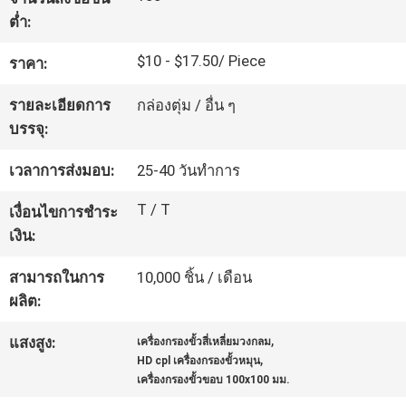
โรงงาน
ต่ำ:
$10 - $17.50/ Piece
ราคา:
ควบคุม
รายละเอียดการ
กล่องตุ่ม / อื่น ๆ
บรรจุ:
คุณภาพ
เวลาการส่งมอบ:
25-40 วันทำการ
ติดต่อ
T / T
เงื่อนไขการชำระ
เงิน:
เรา
สามารถในการ
10,000 ชิ้น / เดือน
ผลิต:
ขอ
,
แสงสูง:
เครื่องกรองขั้วสี่เหลี่ยมวงกลม
ใบ
,
HD cpl เครื่องกรองขั้วหมุน
เครื่องกรองขั้วขอบ 100x100 มม.
เสนอ