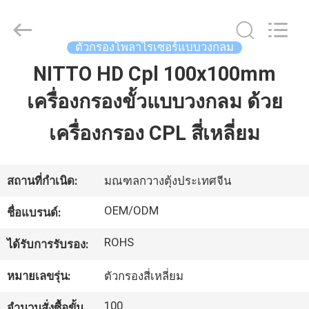
-
2026
Bright
Shadow
ตัวกรองโพลาไรเซอร์แบบวงกลม
Technology
Ltd..
All
NITTO HD Cpl 100x100mm
บ้าน
Rights
Reserved.
เครื่องกรองขั้วแบบวงกลม ด้วย
สินค้า
เครื่องกรอง CPL สี่เหลี่ยม
เกี่ยว
สถานที่กำเนิด:
มณฑลกวางตุ้งประเทศจีน
กับ
OEM/ODM
ชื่อแบรนด์:
เรา
ROHS
ได้รับการรับรอง:
หมายเลขรุ่น:
ตัวกรองสี่เหลี่ยม
ทัวร์
100
จำนวนสั่งซื้อขั้น