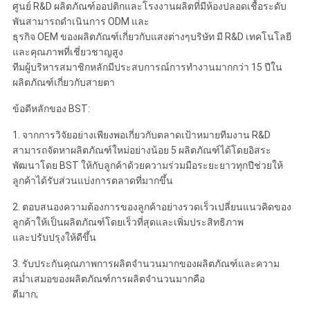
ศูนย์ R&D ผลิตภัณฑ์ออปติกและโรงงานผลิตที่มีห้องปลอดเชื้อระดับ
พันสามารถดำเนินการ ODM และ
ธุรกิจ OEM ของผลิตภัณฑ์เกี่ยวกับแสงต่างๆบริษัท มี R&D เทคโนโลยี
และคุณภาพที่เชี่ยวชาญสูง
ทีมผู้บริหารสมาชิกหลักมีประสบการณ์การทำงานมากกว่า 15 ปีใน
ผลิตภัณฑ์เกี่ยวกับสายตา
ข้อดีหลักของ BST:
1. จากการวิจัยอย่างเพียงพอเกี่ยวกับตลาดเป้าหมายทีมงาน R&D
สามารถจัดหาผลิตภัณฑ์ใหม่อย่างน้อย 5 ผลิตภัณฑ์ได้โดยอิสระ
พัฒนาโดย BST ให้กับลูกค้าด้วยความร่วมมือระยะยาวทุกปีช่วยให้
ลูกค้าได้รับส่วนแบ่งการตลาดที่มากขึ้น
2. ตอบสนองความต้องการของลูกค้าอย่างรวดเร็วเปลี่ยนแนวคิดของ
ลูกค้าให้เป็นผลิตภัณฑ์โดยเร็วที่สุดและเพิ่มประสิทธิภาพ
และปรับปรุงให้ดีขึ้น
3. รับประกันคุณภาพการผลิตจำนวนมากของผลิตภัณฑ์และความ
สม่ำเสมอของผลิตภัณฑ์การผลิตจำนวนมากคือ
ดีมาก;