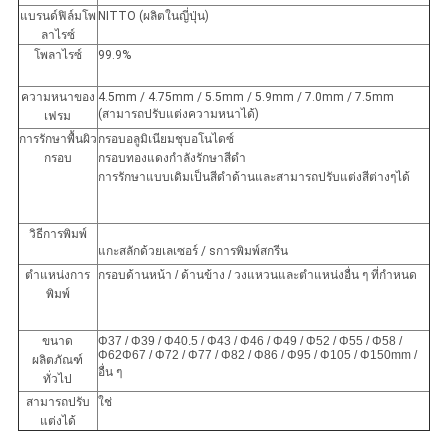
แบรนด์ฟิล์มโพ
NITTO (ผลิตในญี่ปุ่น)
ลาไรซ์
โพลาไรซ์
99.9%
ความหนาของ
4.5mm / 4.75mm / 5.5mm / 5.9mm / 7.0mm / 7.5mm
(สามารถปรับแต่งความหนาได้)
เฟรม
การรักษาพื้นผิว
กรอบอลูมิเนียมชุบอโนไดซ์
กรอบ
กรอบทองแดงกำลังรักษาสีดำ
การรักษาแบบเดิมเป็นสีดำด้านและสามารถปรับแต่งสีต่างๆได้
วิธีการพิมพ์
แกะสลักด้วยเลเซอร์
/ s
การพิมพ์สกรีน
ตำแหน่งการ
กรอบด้านหน้า / ด้านข้าง / วงแหวนและตำแหน่งอื่น ๆ ที่กำหนด
พิมพ์
ขนาด
Φ37 / Φ39 / Φ40.5 / Φ43 / Φ46 / Φ49 / Φ52 / Φ55 / Φ58 /
Φ62Φ67 / Φ72 / Φ77 / Φ82 / Φ86 / Φ95 / Φ105 / Φ150mm /
ผลิตภัณฑ์
อื่น ๆ
ทั่วไป
สามารถปรับ
ใช่
แต่งได้