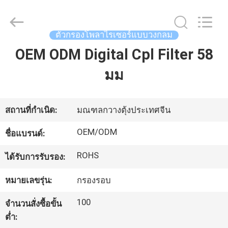
-
2026
Bright
Shadow
ตัวกรองโพลาไรเซอร์แบบวงกลม
Technology
Ltd..
All
OEM ODM Digital Cpl Filter 58
บ้าน
Rights
Reserved.
มม
สินค้า
สถานที่กำเนิด:
มณฑลกวางตุ้งประเทศจีน
เกี่ยว
OEM/ODM
ชื่อแบรนด์:
กับ
ROHS
ได้รับการรับรอง:
เรา
หมายเลขรุ่น:
กรองรอบ
100
จำนวนสั่งซื้อขั้น
ทัวร์
ต่ำ: