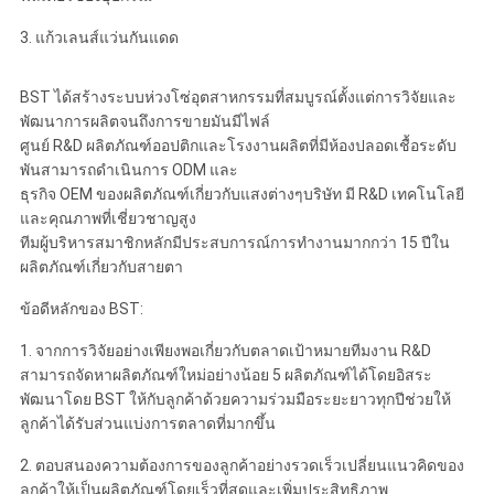
3. แก้วเลนส์แว่นกันแดด
BST ได้สร้างระบบห่วงโซ่อุตสาหกรรมที่สมบูรณ์ตั้งแต่การวิจัยและ
พัฒนาการผลิตจนถึงการขายมันมีไฟล์
ศูนย์ R&D ผลิตภัณฑ์ออปติกและโรงงานผลิตที่มีห้องปลอดเชื้อระดับ
พันสามารถดำเนินการ ODM และ
ธุรกิจ OEM ของผลิตภัณฑ์เกี่ยวกับแสงต่างๆบริษัท มี R&D เทคโนโลยี
และคุณภาพที่เชี่ยวชาญสูง
ทีมผู้บริหารสมาชิกหลักมีประสบการณ์การทำงานมากกว่า 15 ปีใน
ผลิตภัณฑ์เกี่ยวกับสายตา
ข้อดีหลักของ BST:
1. จากการวิจัยอย่างเพียงพอเกี่ยวกับตลาดเป้าหมายทีมงาน R&D
สามารถจัดหาผลิตภัณฑ์ใหม่อย่างน้อย 5 ผลิตภัณฑ์ได้โดยอิสระ
พัฒนาโดย BST ให้กับลูกค้าด้วยความร่วมมือระยะยาวทุกปีช่วยให้
ลูกค้าได้รับส่วนแบ่งการตลาดที่มากขึ้น
2. ตอบสนองความต้องการของลูกค้าอย่างรวดเร็วเปลี่ยนแนวคิดของ
ลูกค้าให้เป็นผลิตภัณฑ์โดยเร็วที่สุดและเพิ่มประสิทธิภาพ