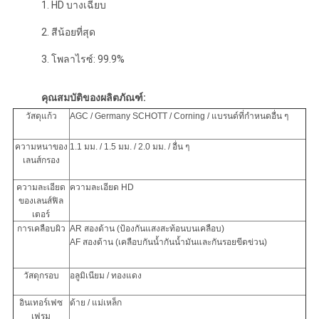
1. HD บางเฉียบ
2. สีน้อยที่สุด
3. โพลาไรซ์: 99.9%
คุณสมบัติของผลิตภัณฑ์:
วัสดุแก้ว
AGC / Germany SCHOTT / Corning / แบรนด์ที่กำหนดอื่น ๆ
ความหนาของ
1.1 มม. / 1.5 มม. / 2.0 มม. / อื่น ๆ
เลนส์กรอง
ความละเอียด
ความละเอียด HD
ของเลนส์ฟิล
เตอร์
การเคลือบผิว
AR สองด้าน (ป้องกันแสงสะท้อนบนเคลือบ)
AF สองด้าน (เคลือบกันน้ำกันน้ำมันและกันรอยขีดข่วน)
วัสดุกรอบ
อลูมิเนียม / ทองแดง
อินเทอร์เฟซ
ด้าย / แม่เหล็ก
เฟรม