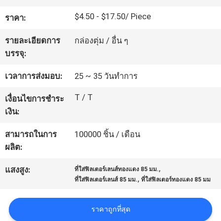
โรงงาน
$4.50 - $17.50/ Piece
ราคา:
รายละเอียดการ
กล่องตุ่ม / อื่น ๆ
ควบคุม
บรรจุ:
คุณภาพ
เวลาการส่งมอบ:
25 ~ 35 วันทำการ
T / T
เงื่อนไขการชำระ
ติดต่อ
เงิน:
เรา
สามารถในการ
100000 ชิ้น / เดือน
ผลิต:
,
ขอ
แสงสูง:
ที่ใส่ฟิลเตอร์เลนส์ทองแดง 85 มม.
,
ที่ใส่ฟิลเตอร์เลนส์ 85 มม.
ที่ใส่ฟิลเตอร์ทองแดง 85 มม
ใบ
ราคาถูกที่สุด
เสนอ