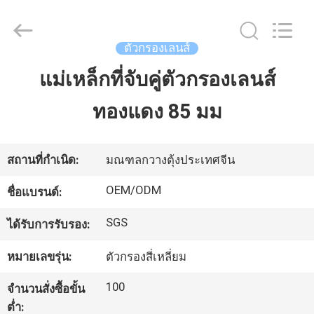
-
2026
Bright
Shadow
ตัวกรองเลนส์
Technology
Ltd..
All
แม่เหล็กที่จับคู่ตัวกรองเลนส์
บ้าน
Rights
Reserved.
ทองแดง 85 มม
สินค้า
สถานที่กำเนิด:
มณฑลกวางตุ้งประเทศจีน
เกี่ยว
OEM/ODM
ชื่อแบรนด์:
กับ
SGS
ได้รับการรับรอง:
เรา
หมายเลขรุ่น:
ตัวกรองสี่เหลี่ยม
100
จำนวนสั่งซื้อขั้น
ทัวร์
ต่ำ: