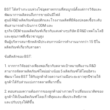
BST ได้สร้างระบบห่วงโซ่อุตสาหกรรมที่สมบูรณ์ตั้งแต่การวิจัยและ
พัฒนาการผลิตจนถึงการขายมันมีไฟล์
ศูนย์ R&D ผลิตภัณฑ์ออปติกและโรงงานผลิตที่มีห้องปลอดเชื้อระดับ
พันสามารถดำเนินการ ODM และ
ธุรกิจ OEM ของผลิตภัณฑ์เกี่ยวกับแสงต่างๆบริษัท มี R&D เทคโนโลยี
และคุณภาพที่เชี่ยวชาญสูง
ทีมผู้บริหารสมาชิกหลักมีประสบการณ์การทำงานมากกว่า 15 ปีใน
ผลิตภัณฑ์เกี่ยวกับสายตา
ข้อดีหลักของ BST:
1. จากการวิจัยอย่างเพียงพอเกี่ยวกับตลาดเป้าหมายทีมงาน R&D
สามารถจัดหาผลิตภัณฑ์ใหม่อย่างน้อย 5 ผลิตภัณฑ์ได้โดยอิสระ
พัฒนาโดย BST ให้กับลูกค้าด้วยความร่วมมือระยะยาวทุกปีช่วยให้
ลูกค้าได้รับส่วนแบ่งการตลาดที่มากขึ้น
2. ตอบสนองความต้องการของลูกค้าอย่างรวดเร็วเปลี่ยนแนวคิดของ
ลูกค้าให้เป็นผลิตภัณฑ์โดยเร็วที่สุดและเพิ่มประสิทธิภาพ
และปรับปรุงให้ดีขึ้น