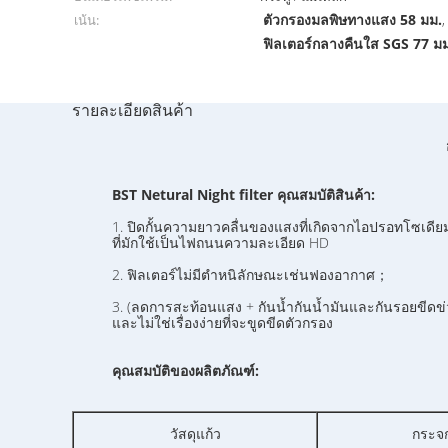
ตัวกรองมลพิษทางแสง 58 มม.
เน้น:
ฟิลเตอร์กลางคืนใส SGS 77 ม
รายละเอียดสินค้า
BST Netural Night filter คุณสมบัติสินค้า:
1. ปิดกั้นความยาวคลื่นของแสงที่เกิดจากไอปรอทโซเดียม
ที่มักใช้เป็นไฟถนนความละเอียด HD
2. ฟิลเตอร์ไม่มีตำหนิลักษณะเช่นฟองอากาศ；
3. (ลดการสะท้อนแสง + กันน้ำกันน้ำมันและกันรอยขีดข่
และไม่ใช่เรื่องง่ายที่จะขูดขีดตัวกรอง
คุณสมบัติของผลิตภัณฑ์:
กระจก
วัสดุแก้ว