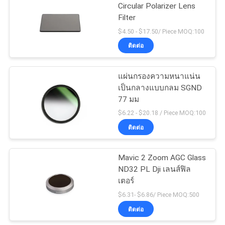
Circular Polarizer Lens
Filter
6
$4.50 - $17.50/ Piece MOQ:100
ติดต่อ
ND1000 ฟิลเตอร์
แผ่นกรองความหนาแน่น
เป็นกลางแบบกลม SGND
77 มม
$6.22 - $20.18 / Piece MOQ:100
ติดต่อ
11
Mavic 2 Zoom AGC Glass
Neutral Night Filter
ND32 PL Dji เลนส์ฟิล
เตอร์
$6.31- $6.86/ Piece MOQ:500
ติดต่อ