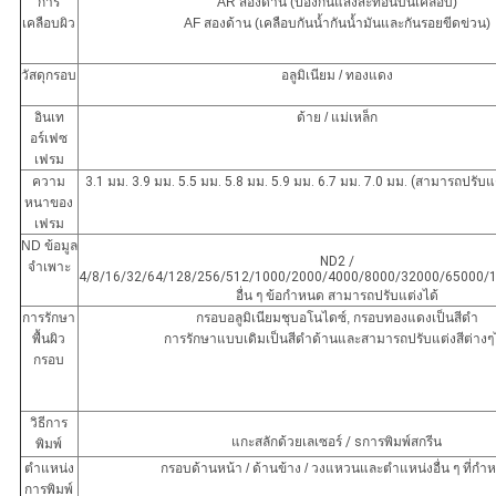
การ
AR สองด้าน (ป้องกันแสงสะท้อนบนเคลือบ)
เคลือบผิว
AF สองด้าน (เคลือบกันน้ำกันน้ำมันและกันรอยขีดข่วน)
วัสดุกรอบ
อลูมิเนียม / ทองแดง
อินเท
ด้าย / แม่เหล็ก
อร์เฟซ
เฟรม
ความ
3.1 มม. 3.9 มม. 5.5 มม. 5.8 มม. 5.9 มม. 6.7 มม. 7.0 มม. (สามารถปรั
หนาของ
เฟรม
ND
ข้อมูล
ND2 /
จำเพาะ
4/8/16/32/64/128/256/512/1000/2000/4000/8000/32000/65000/
อื่น ๆ
ข้อกำหนด
สามารถปรับแต่งได้
การรักษา
กรอบอลูมิเนียมชุบอโนไดซ์, กรอบทองแดงเป็นสีดำ
พื้นผิว
การรักษาแบบเดิมเป็นสีดำด้านและสามารถปรับแต่งสีต่างๆ
กรอบ
วิธีการ
แกะสลักด้วยเลเซอร์
/ s
การพิมพ์สกรีน
พิมพ์
ตำแหน่ง
กรอบด้านหน้า / ด้านข้าง / วงแหวนและตำแหน่งอื่น ๆ ที่กำ
การพิมพ์