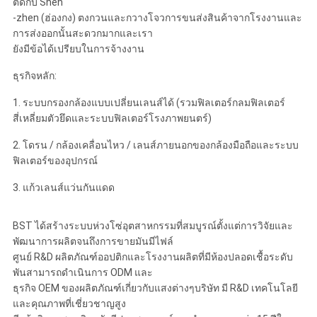
ติดกับ Shen
-zhen (ฮ่องกง) ตงกวนและกวางโจวการขนส่งสินค้าจากโรงงานและ
การส่งออกนั้นสะดวกมากและเรา
ยังมีข้อได้เปรียบในการจ้างงาน
ธุรกิจหลัก:
1. ระบบกรองกล้องแบบเปลี่ยนเลนส์ได้ (รวมฟิลเตอร์กลมฟิลเตอร์
สี่เหลี่ยมตัวยึดและระบบฟิลเตอร์โรงภาพยนตร์)
2. โดรน / กล้องเคลื่อนไหว / เลนส์ภายนอกของกล้องมือถือและระบบ
ฟิลเตอร์ของอุปกรณ์
3. แก้วเลนส์แว่นกันแดด
BST ได้สร้างระบบห่วงโซ่อุตสาหกรรมที่สมบูรณ์ตั้งแต่การวิจัยและ
พัฒนาการผลิตจนถึงการขายมันมีไฟล์
ศูนย์ R&D ผลิตภัณฑ์ออปติกและโรงงานผลิตที่มีห้องปลอดเชื้อระดับ
พันสามารถดำเนินการ ODM และ
ธุรกิจ OEM ของผลิตภัณฑ์เกี่ยวกับแสงต่างๆบริษัท มี R&D เทคโนโลยี
และคุณภาพที่เชี่ยวชาญสูง