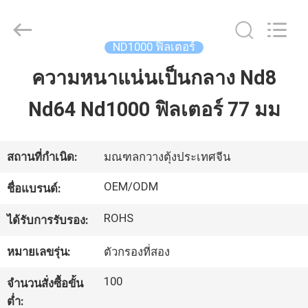
-
2026
Bright
Shadow
ND1000 ฟิลเตอร์
Technology
Ltd..
All
ความหนาแน่นเป็นกลาง Nd8
บ้าน
Rights
Reserved.
Nd64 Nd1000 ฟิลเตอร์ 77 มม
สินค้า
สถานที่กำเนิด:
มณฑลกวางตุ้งประเทศจีน
เกี่ยว
OEM/ODM
ชื่อแบรนด์:
กับ
ROHS
ได้รับการรับรอง:
เรา
หมายเลขรุ่น:
ตัวกรองที่สอง
100
จำนวนสั่งซื้อขั้น
ทัวร์
ต่ำ: