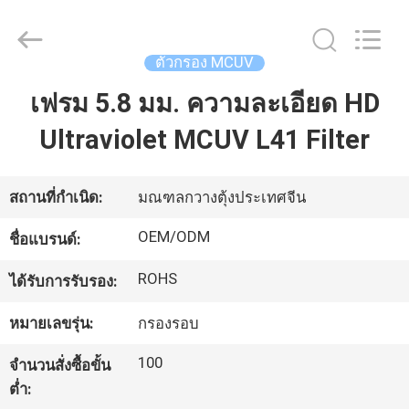
-
2026
Bright
Shadow
ตัวกรอง MCUV
Technology
Ltd..
All
เฟรม 5.8 มม. ความละเอียด HD
บ้าน
Rights
Reserved.
Ultraviolet MCUV L41 Filter
สินค้า
สถานที่กำเนิด:
มณฑลกวางตุ้งประเทศจีน
เกี่ยว
OEM/ODM
ชื่อแบรนด์:
กับ
ROHS
ได้รับการรับรอง:
เรา
หมายเลขรุ่น:
กรองรอบ
100
จำนวนสั่งซื้อขั้น
ทัวร์
ต่ำ: