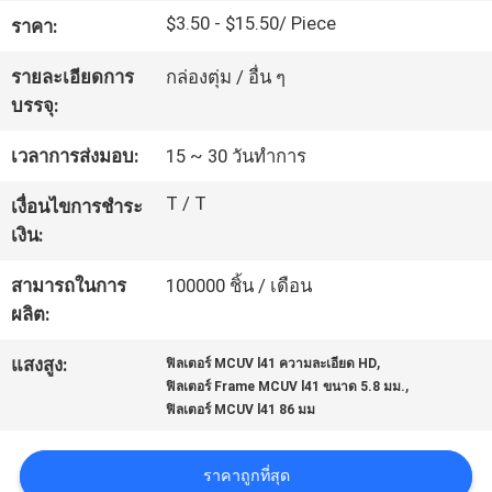
$3.50 - $15.50/ Piece
โรงงาน
ราคา:
รายละเอียดการ
กล่องตุ่ม / อื่น ๆ
บรรจุ:
ควบคุม
เวลาการส่งมอบ:
15 ~ 30 วันทำการ
คุณภาพ
T / T
เงื่อนไขการชำระ
เงิน:
ติดต่อ
สามารถในการ
100000 ชิ้น / เดือน
เรา
ผลิต:
,
แสงสูง:
ฟิลเตอร์ MCUV l41 ความละเอียด HD
ขอ
,
ฟิลเตอร์ Frame MCUV l41 ขนาด 5.8 มม.
ฟิลเตอร์ MCUV l41 86 มม
ใบ
เสนอ
ราคาถูกที่สุด