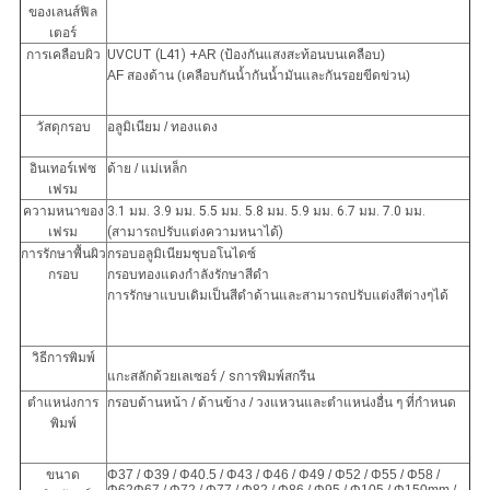
ของเลนส์ฟิล
เตอร์
การเคลือบผิว
UVCUT (L41) +
AR (ป้องกันแสงสะท้อนบนเคลือบ)
AF สองด้าน (เคลือบกันน้ำกันน้ำมันและกันรอยขีดข่วน)
วัสดุกรอบ
อลูมิเนียม / ทองแดง
อินเทอร์เฟซ
ด้าย / แม่เหล็ก
เฟรม
ความหนาของ
3.1 มม. 3.9 มม. 5.5 มม. 5.8 มม. 5.9 มม. 6.7 มม. 7.0 มม.
เฟรม
(สามารถปรับแต่งความหนาได้)
การรักษาพื้นผิว
กรอบอลูมิเนียมชุบอโนไดซ์
กรอบ
กรอบทองแดงกำลังรักษาสีดำ
การรักษาแบบเดิมเป็นสีดำด้านและสามารถปรับแต่งสีต่างๆได้
วิธีการพิมพ์
แกะสลักด้วยเลเซอร์
/ s
การพิมพ์สกรีน
ตำแหน่งการ
กรอบด้านหน้า / ด้านข้าง / วงแหวนและตำแหน่งอื่น ๆ ที่กำหนด
พิมพ์
ขนาด
Φ37 / Φ39 / Φ40.5 / Φ43 / Φ46 / Φ49 / Φ52 / Φ55 / Φ58 /