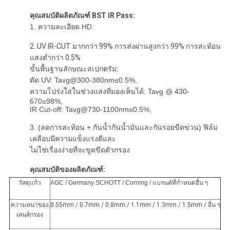
คุณสมบัติผลิตภัณฑ์ BST IR Pass:
1. ความละเอียด HD
2. UV IR-CUT มากกว่า 99% การส่งผ่านสูงกว่า 99% การสะท้อน
แสงต่ำกว่า 0.5%
ขั้นพื้นฐาน
ลักษณะสเปกตรัม
:
ตัด UV: Tavg@300-380nm≤0.5%,
ความโปร่งใสในช่วงแสงที่มองเห็นได้: Tavg @ 430-
670≥98%,
IR Cut-off: Tavg@730-1100nm≤0.5%,
3. (ลดการสะท้อน + กันน้ำกันน้ำมันและกันรอยขีดข่วน) ฟิล์ม
เคลือบมีความแข็งแรงดีและ
ไม่ใช่เรื่องง่ายที่จะขูดขีดตัวกรอง
คุณสมบัติของผลิตภัณฑ์:
วัสดุแก้ว
AGC / Germany SCHOTT / Corning / แบรนด์ที่กำหนดอื่น ๆ
ความหนาของ
0.55mm / 0.7mm / 0.8mm / 1.1mm / 1.3mm / 1.5mm / อื่น ๆ
เลนส์กรอง