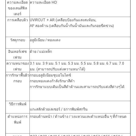
ความละเอียด
ความละเอียด HD
ของเลนส์ฟิล
เตอร์
การเคลือบผิว
UVIRCUT + AR (เคลือบป้องกันแสงสะท้อน
,
AF สองด้าน (เคลือบกันน้ำกันน้ำมันและกันรอยขีดข่วน)
วัสดุกรอบ
อลูมิเนียม / ทองแดง
อินเทอร์เฟซ
ด้าย / แม่เหล็ก
เฟรม
ความหนาของ
3.1 มม. 3.9 มม. 5.1 มม. 5.3 มม. 5.5 มม. 5.8 มม. 6.7 มม. 7.0
เฟรม
มม. (สามารถปรับแต่งความหนาได้)
การรักษาพื้นผิว
กรอบอลูมิเนียมชุบอโนไดซ์
กรอบ
กรอบทองแดงกำลังรักษาสีดำ
การรักษาแบบเดิมเป็นสีดำด้านและสามารถปรับแต่งสีต่างๆได้
วิธีการพิมพ์
แกะสลักด้วยเลเซอร์
/ s
การพิมพ์สกรีน
ตำแหน่งการ
กรอบด้านหน้า / ด้านข้าง / วงแหวนและตำแหน่งอื่น ๆ ที่กำหนด
พิมพ์