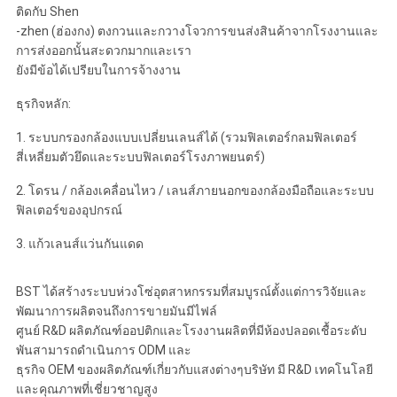
ติดกับ Shen
-zhen (ฮ่องกง) ตงกวนและกวางโจวการขนส่งสินค้าจากโรงงานและ
การส่งออกนั้นสะดวกมากและเรา
ยังมีข้อได้เปรียบในการจ้างงาน
ธุรกิจหลัก:
1. ระบบกรองกล้องแบบเปลี่ยนเลนส์ได้ (รวมฟิลเตอร์กลมฟิลเตอร์
สี่เหลี่ยมตัวยึดและระบบฟิลเตอร์โรงภาพยนตร์)
2. โดรน / กล้องเคลื่อนไหว / เลนส์ภายนอกของกล้องมือถือและระบบ
ฟิลเตอร์ของอุปกรณ์
3. แก้วเลนส์แว่นกันแดด
BST ได้สร้างระบบห่วงโซ่อุตสาหกรรมที่สมบูรณ์ตั้งแต่การวิจัยและ
พัฒนาการผลิตจนถึงการขายมันมีไฟล์
ศูนย์ R&D ผลิตภัณฑ์ออปติกและโรงงานผลิตที่มีห้องปลอดเชื้อระดับ
พันสามารถดำเนินการ ODM และ
ธุรกิจ OEM ของผลิตภัณฑ์เกี่ยวกับแสงต่างๆบริษัท มี R&D เทคโนโลยี
และคุณภาพที่เชี่ยวชาญสูง