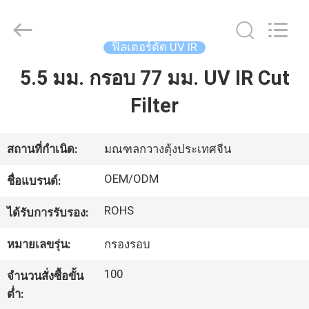
-
2026
Bright
Shadow
ฟิลเตอร์ตัด UV IR
Technology
Ltd..
All
5.5 มม. กรอบ 77 มม. UV IR Cut
บ้าน
Rights
Reserved.
Filter
สินค้า
สถานที่กำเนิด:
มณฑลกวางตุ้งประเทศจีน
เกี่ยว
OEM/ODM
ชื่อแบรนด์:
กับ
ROHS
ได้รับการรับรอง:
เรา
หมายเลขรุ่น:
กรองรอบ
100
จำนวนสั่งซื้อขั้น
ทัวร์
ต่ำ: