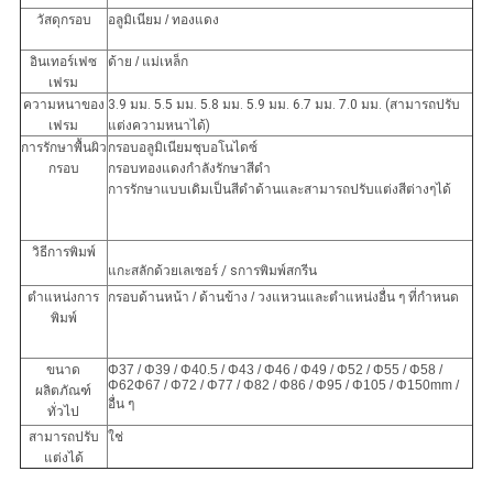
วัสดุกรอบ
อลูมิเนียม / ทองแดง
อินเทอร์เฟซ
ด้าย / แม่เหล็ก
เฟรม
ความหนาของ
3.9 มม. 5.5 มม. 5.8 มม. 5.9 มม. 6.7 มม. 7.0 มม. (สามารถปรับ
เฟรม
แต่งความหนาได้)
การรักษาพื้นผิว
กรอบอลูมิเนียมชุบอโนไดซ์
กรอบ
กรอบทองแดงกำลังรักษาสีดำ
การรักษาแบบเดิมเป็นสีดำด้านและสามารถปรับแต่งสีต่างๆได้
วิธีการพิมพ์
แกะสลักด้วยเลเซอร์
/ s
การพิมพ์สกรีน
ตำแหน่งการ
กรอบด้านหน้า / ด้านข้าง / วงแหวนและตำแหน่งอื่น ๆ ที่กำหนด
พิมพ์
ขนาด
Φ37 / Φ39 / Φ40.5 / Φ43 / Φ46 / Φ49 / Φ52 / Φ55 / Φ58 /
Φ62Φ67 / Φ72 / Φ77 / Φ82 / Φ86 / Φ95 / Φ105 / Φ150mm /
ผลิตภัณฑ์
อื่น ๆ
ทั่วไป
สามารถปรับ
ใช่
แต่งได้