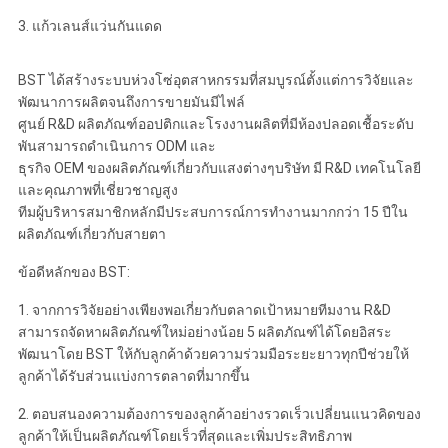
3. แก้วเลนส์แว่นกันแดด
BST ได้สร้างระบบห่วงโซ่อุตสาหกรรมที่สมบูรณ์ตั้งแต่การวิจัยและ
พัฒนาการผลิตจนถึงการขายมันมีไฟล์
ศูนย์ R&D ผลิตภัณฑ์ออปติกและโรงงานผลิตที่มีห้องปลอดเชื้อระดับ
พันสามารถดำเนินการ ODM และ
ธุรกิจ OEM ของผลิตภัณฑ์เกี่ยวกับแสงต่างๆบริษัท มี R&D เทคโนโลยี
และคุณภาพที่เชี่ยวชาญสูง
ทีมผู้บริหารสมาชิกหลักมีประสบการณ์การทำงานมากกว่า 15 ปีใน
ผลิตภัณฑ์เกี่ยวกับสายตา
ข้อดีหลักของ BST:
1. จากการวิจัยอย่างเพียงพอเกี่ยวกับตลาดเป้าหมายทีมงาน R&D
สามารถจัดหาผลิตภัณฑ์ใหม่อย่างน้อย 5 ผลิตภัณฑ์ได้โดยอิสระ
พัฒนาโดย BST ให้กับลูกค้าด้วยความร่วมมือระยะยาวทุกปีช่วยให้
ลูกค้าได้รับส่วนแบ่งการตลาดที่มากขึ้น
2. ตอบสนองความต้องการของลูกค้าอย่างรวดเร็วเปลี่ยนแนวคิดของ
ลูกค้าให้เป็นผลิตภัณฑ์โดยเร็วที่สุดและเพิ่มประสิทธิภาพ