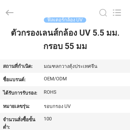
-
2026
Bright
Shadow
ฟิลเตอร์กล้อง UV
Technology
Ltd..
All
ตัวกรองเลนส์กล้อง UV 5.5 มม.
บ้าน
Rights
Reserved.
กรอบ 55 มม
สินค้า
สถานที่กำเนิด:
มณฑลกวางตุ้งประเทศจีน
เกี่ยว
OEM/ODM
ชื่อแบรนด์:
กับ
ROHS
ได้รับการรับรอง:
เรา
หมายเลขรุ่น:
รอบกรอง UV
100
จำนวนสั่งซื้อขั้น
ทัวร์
ต่ำ: