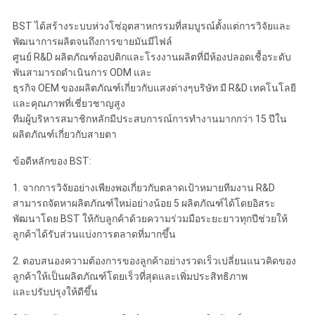
BST ได้สร้างระบบห่วงโซ่อุตสาหกรรมที่สมบูรณ์ตั้งแต่การวิจัยและ
พัฒนาการผลิตจนถึงการขายมันมีไฟล์
ศูนย์ R&D ผลิตภัณฑ์ออปติกและโรงงานผลิตที่มีห้องปลอดเชื้อระดับ
พันสามารถดำเนินการ ODM และ
ธุรกิจ OEM ของผลิตภัณฑ์เกี่ยวกับแสงต่างๆบริษัท มี R&D เทคโนโลยี
และคุณภาพที่เชี่ยวชาญสูง
ทีมผู้บริหารสมาชิกหลักมีประสบการณ์การทำงานมากกว่า 15 ปีใน
ผลิตภัณฑ์เกี่ยวกับสายตา
ข้อดีหลักของ BST:
1. จากการวิจัยอย่างเพียงพอเกี่ยวกับตลาดเป้าหมายทีมงาน R&D
สามารถจัดหาผลิตภัณฑ์ใหม่อย่างน้อย 5 ผลิตภัณฑ์ได้โดยอิสระ
พัฒนาโดย BST ให้กับลูกค้าด้วยความร่วมมือระยะยาวทุกปีช่วยให้
ลูกค้าได้รับส่วนแบ่งการตลาดที่มากขึ้น
2. ตอบสนองความต้องการของลูกค้าอย่างรวดเร็วเปลี่ยนแนวคิดของ
ลูกค้าให้เป็นผลิตภัณฑ์โดยเร็วที่สุดและเพิ่มประสิทธิภาพ
และปรับปรุงให้ดีขึ้น