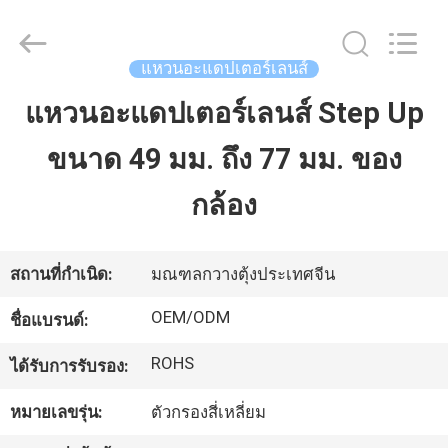
-
2026
Bright
Shadow
แหวนอะแดปเตอร์เลนส์
Technology
Ltd..
All
แหวนอะแดปเตอร์เลนส์ Step Up
บ้าน
Rights
Reserved.
ขนาด 49 มม. ถึง 77 มม. ของ
สินค้า
กล้อง
เกี่ยว
สถานที่กำเนิด:
มณฑลกวางตุ้งประเทศจีน
กับ
OEM/ODM
ชื่อแบรนด์:
เรา
ROHS
ได้รับการรับรอง:
หมายเลขรุ่น:
ตัวกรองสี่เหลี่ยม
ทัวร์