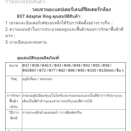
รายละเอียดสินค้า
วงแหวนอะแดปเตอร์เลนส์ฟิลเตอร์กล้อง
BST Adapter Ring คุณสมบัติสินค้า:
1. เธรดและอินเตอร์เฟซแม่เหล็กได้รับการติดตั้งอย่างราบรื่น；
2. ความแม่นยำในการประมวลผลสูงและพื้นผิวของการรักษาพื้นผิวดี
มาก；
3. บางเฉียบและทนทาน
คุณสมบัติของผลิตภัณฑ์:
ขนาด
Φ37 / Φ39 / Φ40.5 / Φ43 / Φ46 / Φ49 / Φ52 / Φ55 / Φ58 /
Φ62Φ67 / Φ72 / Φ77 / Φ82 / Φ86 / Φ95 / Φ105 / Φ150mm / อื่น ๆ
วัสดุ
อลูมิเนียม / ทองแดง
การรักษา
กรอบอลูมิเนียมชุบอโนไดซ์และกรอบทองแดงเป็นสีดำการรักษาแบบ
พื้นผิว
เดิมเป็นสีดำด้านและสามารถปรับแต่งสีต่างๆได้
เฟรม
วิธีการ
การแกะสลักด้วยเลเซอร์ / การพิมพ์สกรีน
พิมพ์