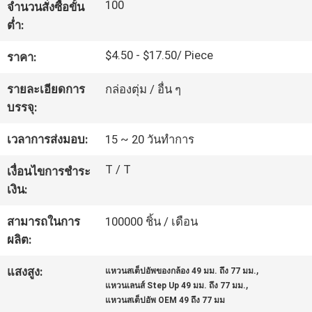
100
จำนวนสั่งซื้อขั้น
โรงงาน
ต่ำ:
$4.50 - $17.50/ Piece
ราคา:
ควบคุม
รายละเอียดการ
กล่องตุ่ม / อื่น ๆ
คุณภาพ
บรรจุ:
เวลาการส่งมอบ:
15 ~ 20 วันทำการ
ติดต่อ
T / T
เงื่อนไขการชำระ
เรา
เงิน:
สามารถในการ
100000 ชิ้น / เดือน
ขอ
ผลิต:
,
ใบ
แสงสูง:
แหวนสเต็ปอัพของกล้อง 49 มม. ถึง 77 มม.
,
แหวนเลนส์ Step Up 49 มม. ถึง 77 มม.
แหวนสเต็ปอัพ OEM 49 ถึง 77 มม
เสนอ