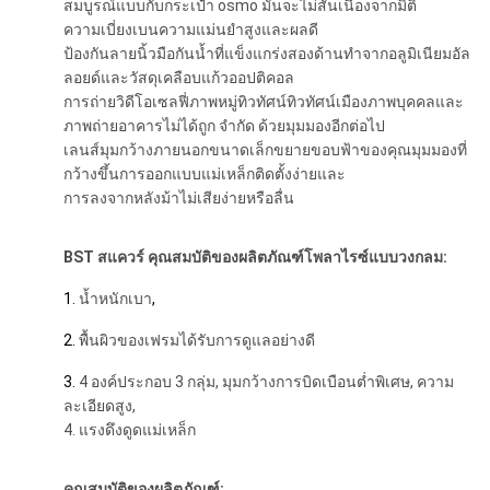
สมบูรณ์แบบกับกระเป๋า osmo มันจะไม่สั่นเนื่องจากมิติ
ความเบี่ยงเบนความแม่นยำสูงและผลดี
ป้องกันลายนิ้วมือกันน้ำที่แข็งแกร่งสองด้านทำจากอลูมิเนียมอัล
ลอยด์และวัสดุเคลือบแก้วออปติคอล
การถ่ายวิดีโอเซลฟี่ภาพหมู่ทิวทัศน์ทิวทัศน์เมืองภาพบุคคลและ
ภาพถ่ายอาคารไม่ได้ถูก จำกัด ด้วยมุมมองอีกต่อไป
เลนส์มุมกว้างภายนอกขนาดเล็กขยายขอบฟ้าของคุณมุมมองที่
กว้างขึ้นการออกแบบแม่เหล็กติดตั้งง่ายและ
การลงจากหลังม้าไม่เสียง่ายหรือลื่น
BST
สแควร์
คุณสมบัติของผลิตภัณฑ์โพลาไรซ์แบบวงกลม:
1.
น้ำหนักเบา
,
2.
พื้นผิวของเฟรมได้รับการดูแลอย่างดี
3.
4 องค์ประกอบ 3 กลุ่ม, มุมกว้างการบิดเบือนต่ำพิเศษ, ความ
ละเอียดสูง,
4. แรงดึงดูดแม่เหล็ก
คุณสมบัติของผลิตภัณฑ์: