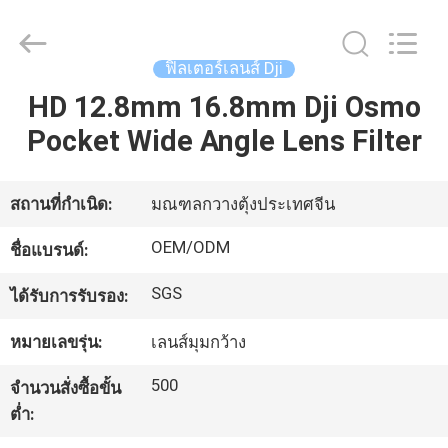
-
2026
Bright
Shadow
ฟิลเตอร์เลนส์ Dji
Technology
Ltd..
All
HD 12.8mm 16.8mm Dji Osmo
บ้าน
Rights
Reserved.
Pocket Wide Angle Lens Filter
สินค้า
สถานที่กำเนิด:
มณฑลกวางตุ้งประเทศจีน
OEM/ODM
ชื่อแบรนด์:
เกี่ยว
SGS
ได้รับการรับรอง:
กับ
หมายเลขรุ่น:
เลนส์มุมกว้าง
เรา
500
จำนวนสั่งซื้อขั้น
ต่ำ:
ทัวร์