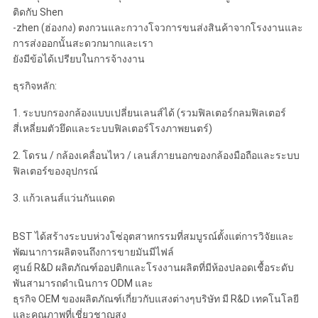
ติดกับ Shen
-zhen (ฮ่องกง) ตงกวนและกวางโจวการขนส่งสินค้าจากโรงงานและ
การส่งออกนั้นสะดวกมากและเรา
ยังมีข้อได้เปรียบในการจ้างงาน
ธุรกิจหลัก:
1. ระบบกรองกล้องแบบเปลี่ยนเลนส์ได้ (รวมฟิลเตอร์กลมฟิลเตอร์
สี่เหลี่ยมตัวยึดและระบบฟิลเตอร์โรงภาพยนตร์)
2. โดรน / กล้องเคลื่อนไหว / เลนส์ภายนอกของกล้องมือถือและระบบ
ฟิลเตอร์ของอุปกรณ์
3. แก้วเลนส์แว่นกันแดด
BST ได้สร้างระบบห่วงโซ่อุตสาหกรรมที่สมบูรณ์ตั้งแต่การวิจัยและ
พัฒนาการผลิตจนถึงการขายมันมีไฟล์
ศูนย์ R&D ผลิตภัณฑ์ออปติกและโรงงานผลิตที่มีห้องปลอดเชื้อระดับ
พันสามารถดำเนินการ ODM และ
ธุรกิจ OEM ของผลิตภัณฑ์เกี่ยวกับแสงต่างๆบริษัท มี R&D เทคโนโลยี
และคุณภาพที่เชี่ยวชาญสูง