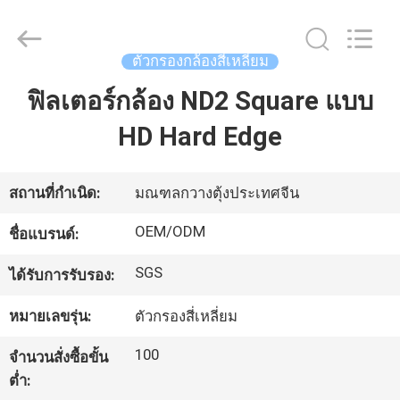
-
2026
Bright
Shadow
ตัวกรองกล้องสี่เหลี่ยม
Technology
Ltd..
All
ฟิลเตอร์กล้อง ND2 Square แบบ
บ้าน
Rights
Reserved.
HD Hard Edge
สินค้า
สถานที่กำเนิด:
มณฑลกวางตุ้งประเทศจีน
เกี่ยว
OEM/ODM
ชื่อแบรนด์:
กับ
SGS
ได้รับการรับรอง:
เรา
หมายเลขรุ่น:
ตัวกรองสี่เหลี่ยม
100
จำนวนสั่งซื้อขั้น
ทัวร์
ต่ำ: