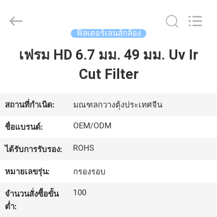
-
2026
Bright
Shadow
ฟิลเตอร์เลนส์กล้อง
Technology
Ltd..
All
เฟรม HD 6.7 มม. 49 มม. Uv Ir
บ้าน
Rights
Reserved.
Cut Filter
สินค้า
สถานที่กำเนิด:
มณฑลกวางตุ้งประเทศจีน
เกี่ยว
OEM/ODM
ชื่อแบรนด์:
กับ
ROHS
ได้รับการรับรอง:
เรา
หมายเลขรุ่น:
กรองรอบ
100
จำนวนสั่งซื้อขั้น
ทัวร์
ต่ำ: