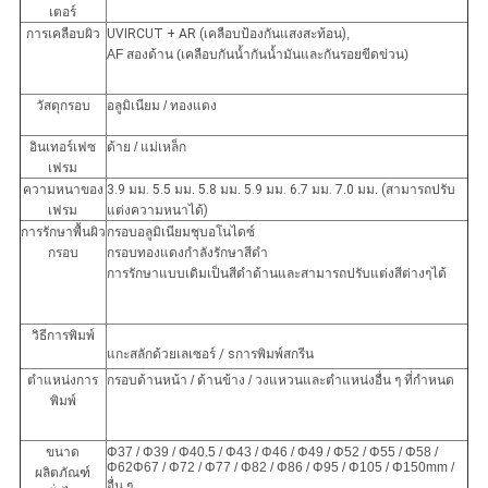
เตอร์
การเคลือบผิว
UVIRCUT + AR (เคลือบป้องกันแสงสะท้อน)
,
AF สองด้าน (เคลือบกันน้ำกันน้ำมันและกันรอยขีดข่วน)
วัสดุกรอบ
อลูมิเนียม / ทองแดง
อินเทอร์เฟซ
ด้าย / แม่เหล็ก
เฟรม
ความหนาของ
3.9 มม. 5.5 มม. 5.8 มม. 5.9 มม. 6.7 มม. 7.0 มม. (สามารถปรับ
เฟรม
แต่งความหนาได้)
การรักษาพื้นผิว
กรอบอลูมิเนียมชุบอโนไดซ์
กรอบ
กรอบทองแดงกำลังรักษาสีดำ
การรักษาแบบเดิมเป็นสีดำด้านและสามารถปรับแต่งสีต่างๆได้
วิธีการพิมพ์
แกะสลักด้วยเลเซอร์
/ s
การพิมพ์สกรีน
ตำแหน่งการ
กรอบด้านหน้า / ด้านข้าง / วงแหวนและตำแหน่งอื่น ๆ ที่กำหนด
พิมพ์
ขนาด
Φ37 / Φ39 / Φ40.5 / Φ43 / Φ46 / Φ49 / Φ52 / Φ55 / Φ58 /
Φ62Φ67 / Φ72 / Φ77 / Φ82 / Φ86 / Φ95 / Φ105 / Φ150mm /
ผลิตภัณฑ์
อื่น ๆ