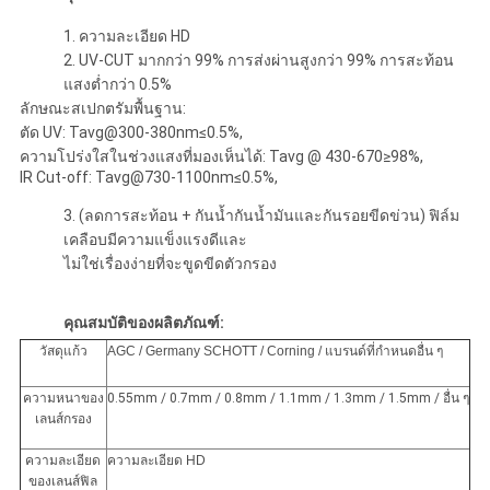
1. ความละเอียด HD
2. UV-CUT มากกว่า 99% การส่งผ่านสูงกว่า 99% การสะท้อน
แสงต่ำกว่า 0.5%
ลักษณะสเปกตรัมพื้นฐาน:
ตัด UV: Tavg@300-380nm≤0.5%,
ความโปร่งใสในช่วงแสงที่มองเห็นได้: Tavg @ 430-670≥98%,
IR Cut-off: Tavg@730-1100nm≤0.5%,
3. (ลดการสะท้อน + กันน้ำกันน้ำมันและกันรอยขีดข่วน) ฟิล์ม
เคลือบมีความแข็งแรงดีและ
ไม่ใช่เรื่องง่ายที่จะขูดขีดตัวกรอง
คุณสมบัติของผลิตภัณฑ์:
วัสดุแก้ว
AGC / Germany SCHOTT / Corning / แบรนด์ที่กำหนดอื่น ๆ
ความหนาของ
0.55mm / 0.7mm / 0.8mm / 1.1mm / 1.3mm / 1.5mm / อื่น ๆ
เลนส์กรอง
ความละเอียด
ความละเอียด HD
ของเลนส์ฟิล