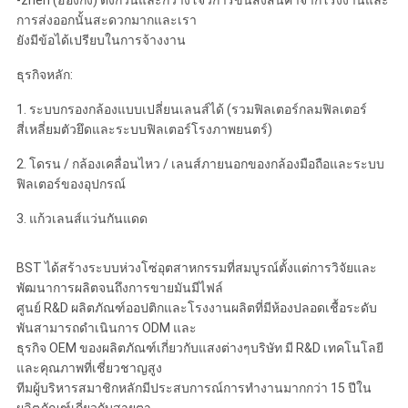
-zhen (ฮ่องกง) ตงกวนและกวางโจวการขนส่งสินค้าจากโรงงานและ
การส่งออกนั้นสะดวกมากและเรา
ยังมีข้อได้เปรียบในการจ้างงาน
ธุรกิจหลัก:
1. ระบบกรองกล้องแบบเปลี่ยนเลนส์ได้ (รวมฟิลเตอร์กลมฟิลเตอร์
สี่เหลี่ยมตัวยึดและระบบฟิลเตอร์โรงภาพยนตร์)
2. โดรน / กล้องเคลื่อนไหว / เลนส์ภายนอกของกล้องมือถือและระบบ
ฟิลเตอร์ของอุปกรณ์
3. แก้วเลนส์แว่นกันแดด
BST ได้สร้างระบบห่วงโซ่อุตสาหกรรมที่สมบูรณ์ตั้งแต่การวิจัยและ
พัฒนาการผลิตจนถึงการขายมันมีไฟล์
ศูนย์ R&D ผลิตภัณฑ์ออปติกและโรงงานผลิตที่มีห้องปลอดเชื้อระดับ
พันสามารถดำเนินการ ODM และ
ธุรกิจ OEM ของผลิตภัณฑ์เกี่ยวกับแสงต่างๆบริษัท มี R&D เทคโนโลยี
และคุณภาพที่เชี่ยวชาญสูง
ทีมผู้บริหารสมาชิกหลักมีประสบการณ์การทำงานมากกว่า 15 ปีใน