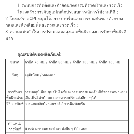
1. ระบบการติดตั้งและกำจัดนวัตกรรมที่รวดเร็วและรวดเร็ว
โครงสร้างการจับคู่แม่เหล็กประสบการณ์การใช้งานที่ดี；
2. โครงสร้าง CPL หมุนได้อย่างราบรื่นและการรวมกันของตัวกรอง
กลมและสี่เหลี่ยมนั้นสะดวกและรวดเร็ว；
3. ความแม่นยำในการประมวลผลสูงและพื้นผิวของการรักษาพื้นผิวดี
มาก
คุณสมบัติของผลิตภัณฑ์:
ขนาด
ตัวยึด 75 มม. / ตัวยึด 85 มม. / ตัวยึด 100 มม. / ตัวยึด 150 มม
วัสดุ
อลูมิเนียม / ทองแดง
การรักษา
กรอบอลูมิเนียมชุบอโนไดซ์และกรอบทองแดงเป็นสีดำการรักษาแบบ
พื้นผิวเฟรม
เดิมเป็นสีดำด้านและสามารถปรับแต่งสีต่างๆได้
วิธีการพิมพ์
การแกะสลักด้วยเลเซอร์ / การพิมพ์สกรีน
ตำแหน่ง
ด้านข้างกรอบและตำแหน่งอื่น ๆ ที่กำหนด
การพิมพ์