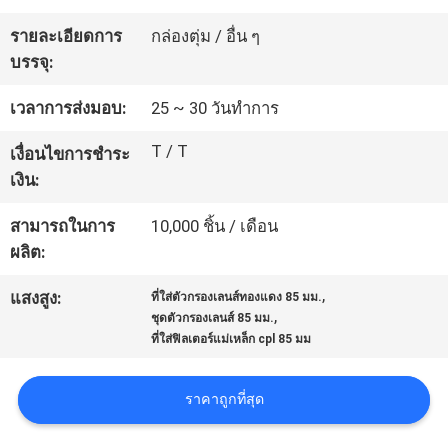
โรงงาน
รายละเอียดการ
กล่องตุ่ม / อื่น ๆ
บรรจุ:
ควบคุม
เวลาการส่งมอบ:
25 ~ 30 วันทำการ
คุณภาพ
T / T
เงื่อนไขการชำระ
เงิน:
ติดต่อ
สามารถในการ
10,000 ชิ้น / เดือน
ผลิต:
เรา
,
แสงสูง:
ที่ใส่ตัวกรองเลนส์ทองแดง 85 มม.
,
ชุดตัวกรองเลนส์ 85 มม.
ที่ใส่ฟิลเตอร์แม่เหล็ก cpl 85 มม
ขอ
ใบ
ราคาถูกที่สุด
เสนอ