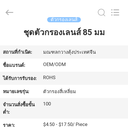
-
2026
Bright
Shadow
ตัวกรองเลนส์
Technology
Ltd..
All
ชุดตัวกรองเลนส์ 85 มม
บ้าน
Rights
Reserved.
สินค้า
สถานที่กำเนิด:
มณฑลกวางตุ้งประเทศจีน
OEM/ODM
ชื่อแบรนด์:
เกี่ยว
ROHS
ได้รับการรับรอง:
กับ
หมายเลขรุ่น:
ตัวกรองสี่เหลี่ยม
เรา
100
จำนวนสั่งซื้อขั้น
ต่ำ:
ทัวร์
$4.50 - $17.50/ Piece
ราคา: