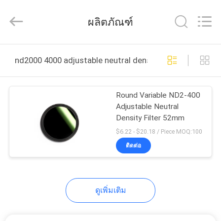
-
2026
ผลิตภัณฑ์
Bright
Shadow
Technology
Ltd..
All
บ้าน
Rights
Reserved.
nd2000 4000 adjustable neutral density filter ผลิตออนไล
สินค้า
Round Variable ND2-400
Adjustable Neutral
Density Filter 52mm
เกี่ยว
$6.22 - $20.18 / Piece MOQ:100
ติดต่อ
กับ
เรา
ดูเพิ่มเติม
ทัวร์